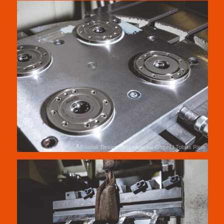
© Sislak Design Werbeagentur GmbH / Tobias Rieth