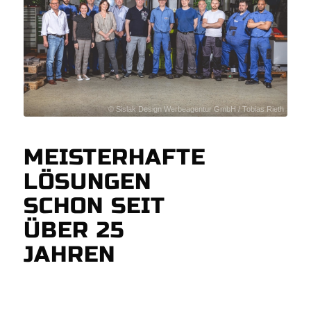
© Sislak Design Werbeagentur GmbH / Tobias Rieth
MEISTERHAFTE
LÖSUNGEN
SCHON SEIT
ÜBER 25
JAHREN