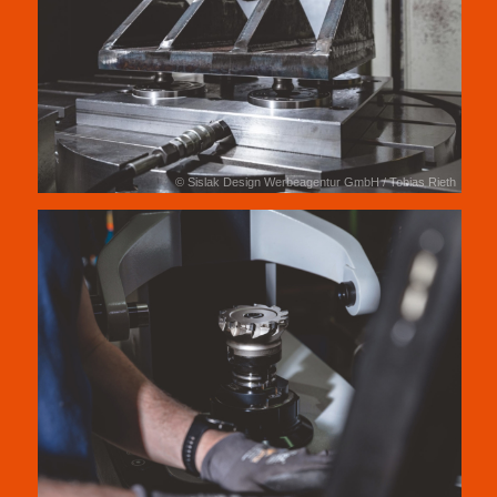
© Sislak Design Werbeagentur GmbH / Tobias Rieth