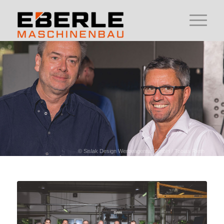
© Sislak Design Werbeagentur GmbH / Tobias Rieth