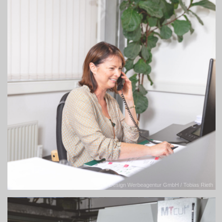
© Sislak Design Werbeagentur GmbH / Tobias Rieth