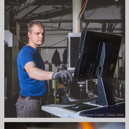
© Sislak Design Werbeagentur GmbH / Tobias Rieth