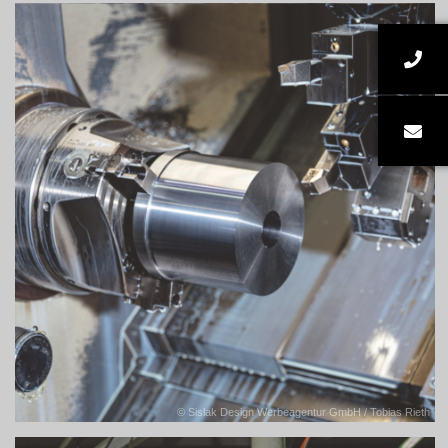
© Sislak Design Werbeagentur GmbH / Tobias Rieth