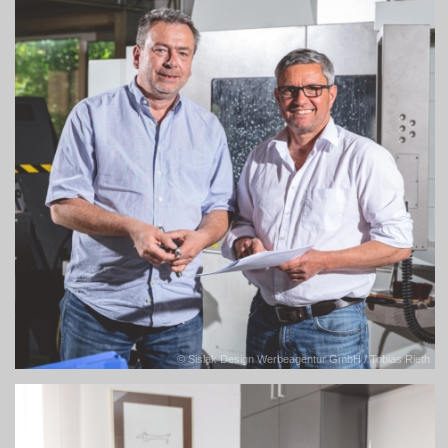
© Sislak Design Werbeagentur GmbH / Tobias Rieth