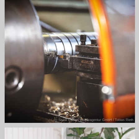
© Sislak Design Werbeagentur GmbH / Tobias Rieth